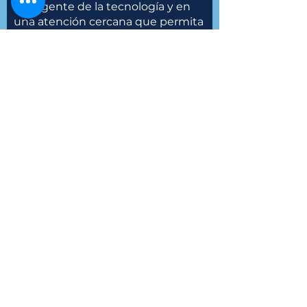
inteligente de la tecnología y en
una atención cercana que permita
a cada persona comprender su
proceso migratorio con seguridad
y confianza.
Nuestros valores se reflejan en
cada expediente: empatía,
responsabilidad, inclusión,
compromiso y búsqueda
permanente de soluciones
jurídicas reales.
​ ​
🎖️Logros🎖️