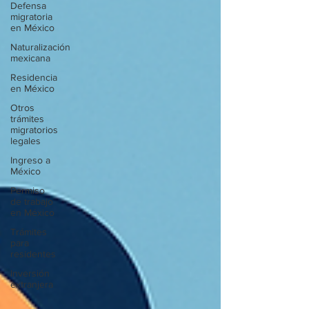
Defensa
migratoria
en México
Naturalización
mexicana
Residencia
en México
Otros
trámites
migratorios
legales
Ingreso a
México
Permiso
de trabajo
en México
Trámites
para
residentes
Inversión
extranjera