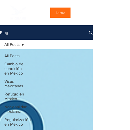
Llama
Blog
All Posts
All Posts
Cambio de
condición
en México
Visas
mexicanas
Refugio en
México
Nacionalidad
mexicana
Regularización
en México