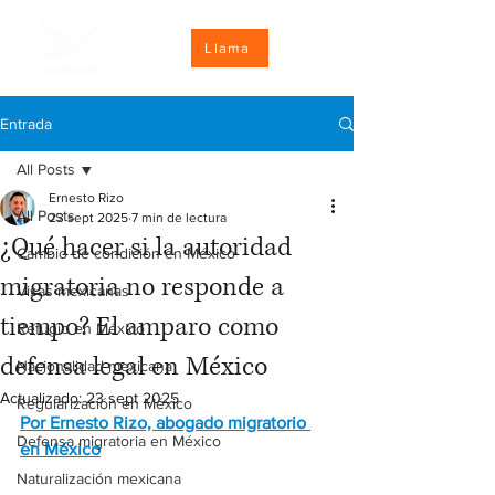
Llama
Entrada
All Posts
Ernesto Rizo
All Posts
23 sept 2025
7 min de lectura
¿Qué hacer si la autoridad
Cambio de condición en México
migratoria no responde a
Visas mexicanas
tiempo? El amparo como
Refugio en México
defensa legal en México
Nacionalidad mexicana
Actualizado:
23 sept 2025
Regularización en México
Por Ernesto Rizo, abogado migratorio 
Defensa migratoria en México
en México
Naturalización mexicana