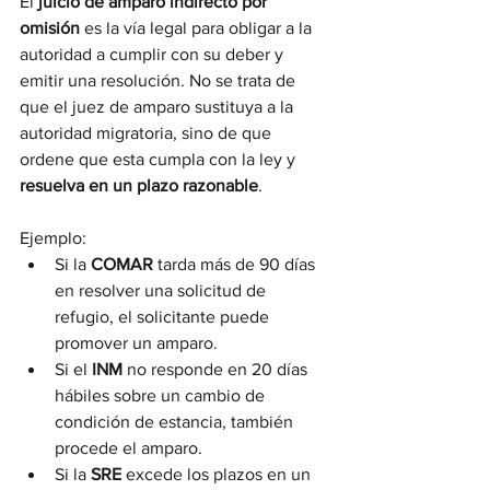
El 
juicio de amparo indirecto por 
omisión
 es la vía legal para obligar a la 
autoridad a cumplir con su deber y 
emitir una resolución. No se trata de 
que el juez de amparo sustituya a la 
autoridad migratoria, sino de que 
ordene que esta cumpla con la ley y 
resuelva en un plazo razonable
.
Ejemplo:
Si la 
COMAR
 tarda más de 90 días 
en resolver una solicitud de 
refugio, el solicitante puede 
promover un amparo.
Si el 
INM
 no responde en 20 días 
hábiles sobre un cambio de 
condición de estancia, también 
procede el amparo.
Si la 
SRE
 excede los plazos en un 