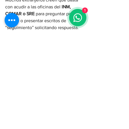
con acudir a las oficinas del 
INM, 
1
COMAR o SRE
 para preguntar por su 
trámite o presentar escritos de 
“seguimiento” solicitando respuesta. 
Aunque estas acciones muestran 
interés, en la práctica rara vez aceleran 
el procedimiento. La autoridad suele 
dar respuestas generales como “su 
trámite está en proceso” sin 
comprometerse a una fecha concreta.
Incluso presentar oficios por escrito 
solicitando resolución, aunque es un 
derecho legítimo, no garantiza que la 
autoridad cumpla con su obligación en 
los plazos legales. Estos oficios 
terminan archivados sin consecuencias 
jurídicas reales, lo que deja al 