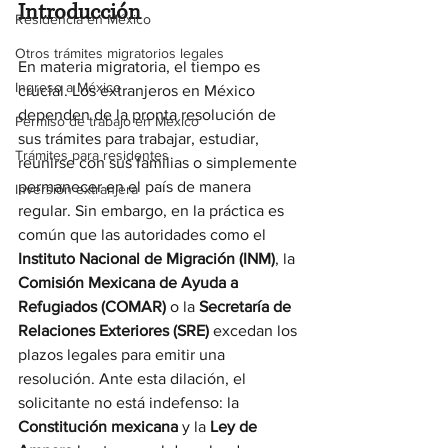
Introducción
Residencia en México
Otros trámites migratorios legales
En materia migratoria, el tiempo es 
Ingreso a México
crucial. Los extranjeros en México 
dependen de la pronta resolución de 
Permiso de trabajo en México
sus trámites para trabajar, estudiar, 
Trámites para residentes
reunirse con sus familias o simplemente 
permanecer en el país de manera 
Inversión extranjera
regular. Sin embargo, en la práctica es 
común que las autoridades como el 
Instituto Nacional de Migración (INM)
, la 
Comisión Mexicana de Ayuda a 
Refugiados (COMAR)
 o la 
Secretaría de 
Relaciones Exteriores (SRE)
 excedan los 
plazos legales para emitir una 
resolución. Ante esta dilación, el 
solicitante no está indefenso: la 
Constitución mexicana
 y la 
Ley de 