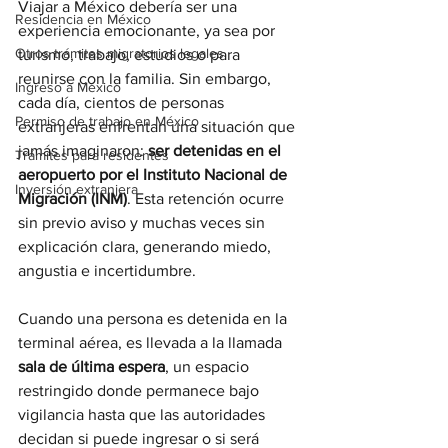
Viajar a México debería ser una 
Residencia en México
experiencia emocionante, ya sea por 
Otros trámites migratorios legales
turismo, trabajo, estudios o para 
reunirse con la familia. Sin embargo, 
Ingreso a México
cada día, cientos de personas 
Permiso de trabajo en México
extranjeras enfrentan una situación que 
jamás imaginaron: 
ser detenidas en el 
Trámites para residentes
aeropuerto por el Instituto Nacional de 
Inversión extranjera
Migración (INM)
. Esta retención ocurre 
sin previo aviso y muchas veces sin 
explicación clara, generando miedo, 
angustia e incertidumbre.
Cuando una persona es detenida en la 
terminal aérea, es llevada a la llamada 
sala de última espera
, un espacio 
restringido donde permanece bajo 
vigilancia hasta que las autoridades 
decidan si puede ingresar o si será 