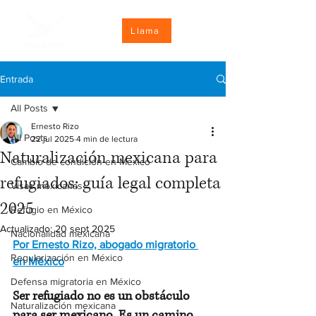
Llama
Entrada
All Posts
Ernesto Rizo
All Posts
22 jul 2025
4 min de lectura
Naturalización mexicana para
Cambio de condición en México
refugiados: guía legal completa
Visas mexicanas
2025
Refugio en México
Actualizado:
20 sept 2025
Nacionalidad mexicana
Por Ernesto Rizo, abogado migratorio 
Regularización en México
en México
Defensa migratoria en México
Ser refugiado no es un obstáculo 
Naturalización mexicana
para ser mexicano. Es un camino 