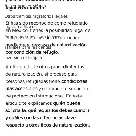
Residencia en México
legal reconocido
Otros trámites migratorios legales
Si has sido reconocido como refugiado 
Ingreso a México
en México, tienes la posibilidad legal de 
Permiso de trabajo en México
convertirte en ciudadano mexicano 
mediante el proceso de 
naturalización 
Trámites para residentes
por condición de refugio
.
Inversión extranjera
A diferencia de otros procedimientos 
de naturalización, el proceso para 
personas refugiadas tiene 
condiciones 
más accesibles
 y reconoce tu situación 
de protección internacional. En este 
artículo te explicamos 
quién puede 
solicitarla, qué requisitos debes cumplir 
y cuáles son las diferencias clave 
respecto a otros tipos de naturalización.