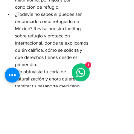
condición de refugio.
¿Todavía no sabes si puedes ser 
reconocido como refugiado en 
México? Revisa nuestra landing 
sobre refugio y protección 
internacional, donde te explicamos 
quién califica, cómo se solicita y 
qué derechos tienes desde el 
primer día.
1
¿Ya obtuviste tu carta de 
naturalización y ahora quieres 
tramitar tu pasaporte mexicano. 
Aquí te explicamos paso a paso 
cómo solicitarlo ante la SRE sin 
contratiempos:
👉 Cómo obtener tu 
pasaporte mexicano después de 
naturalizarte