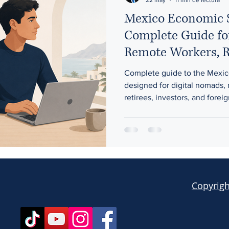
Mexico Economic S
Ingreso a México
Permiso de trabajo en México
Trám
Complete Guide fo
Remote Workers, R
With Independent
Complete guide to the Mexic
designed for digital nomads, 
retirees, investors, and fore
income who want to live legal
on a Mexican job offer. In this
economic solvency route is, ho
nomad visa, who may qualify, 
thresholds in UMA, the diff
savings, the consular intervi
Copyrigh