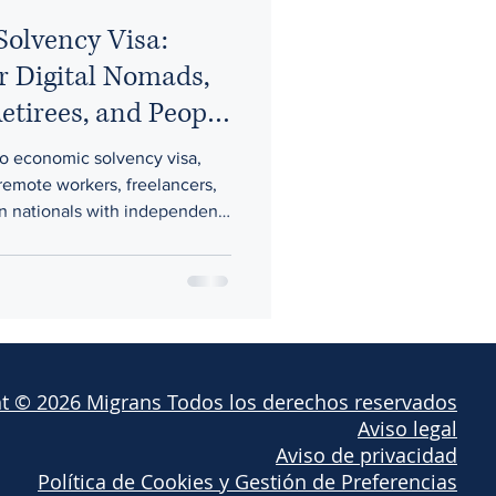
olvency Visa:
ites para residentes
r Digital Nomads,
etirees, and People
 Income
o economic solvency visa,
remote workers, freelancers,
ign nationals with independent
ly in Mexico without relying
 article, I explain what the
w it differs from a digital
the general financial
erence between income and
t © 2026 Migrans Todos los derechos reservados​​
Aviso legal
Aviso de privacidad
Política de Cookies y Gestión de Preferencias