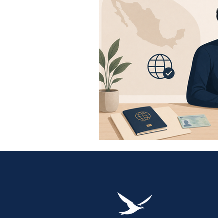
Otros trámites migratorios legales
Inversión extranjera