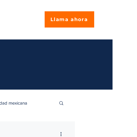
Llama ahora
idad mexicana
encia en México