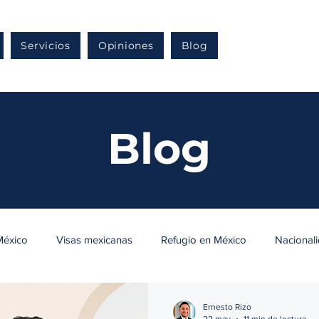
Servicios
Opiniones
Blog
Blog
México
Visas mexicanas
Refugio en México
Nacional
ensa migratoria en México
Naturalización mexicana
Resid
Ernesto Rizo
22 may
11 min de lectura