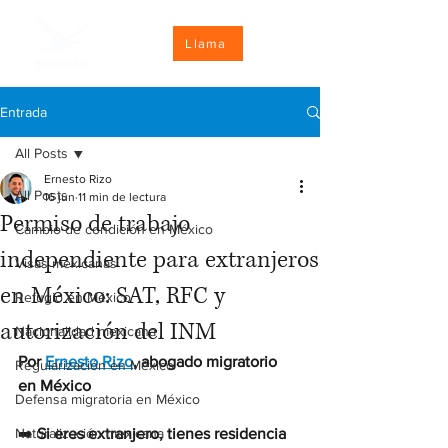
Llama
Entrada
All Posts
Ernesto Rizo
All Posts
16 jun
11 min de lectura
Permiso de trabajo
Cambio de condición en México
independiente para extranjeros
Visas mexicanas
en México: SAT, RFC y
Refugio en México
autorización del INM
Nacionalidad mexicana
Por 
Ernesto Rizo
, abogado migratorio 
Regularización en México
en México
Defensa migratoria en México
Naturalización mexicana
➡️ 
Si eres extranjero, tienes residencia 