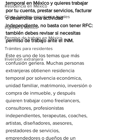
temporal en México y quieres trabajar 
Residencia en México
por tu cuenta, prestar servicios, facturar 
Otros trámites migratorios legales
o desarrollar una actividad 
independiente, no basta con tener RFC: 
Ingreso a México
también debes revisar si necesitas 
Permiso de trabajo en México
permiso de trabajo ante el INM.
Trámites para residentes
Este es uno de los temas que más 
Inversión extranjera
confusión genera. Muchas personas 
extranjeras obtienen residencia 
temporal por solvencia económica, 
unidad familiar, matrimonio, inversión o 
compra de inmueble, y después 
quieren trabajar como freelancers, 
consultores, profesionistas 
independientes, terapeutas, coaches, 
artistas, diseñadores, asesores, 
prestadores de servicios, 
emprendedores o dueños de un 