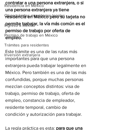
contratar a una persona extranjera, o si 
Residencia en México
una persona extranjera ya tiene 
Otros trámites migratorios legales
residencia en México pero su tarjeta no 
permite trabajar, la vía más común es el 
Ingreso a México
permiso de trabajo por oferta de 
Permiso de trabajo en México
empleo.
Trámites para residentes
Este trámite es una de las rutas más 
Inversión extranjera
importantes para que una persona 
extranjera pueda trabajar legalmente en 
México. Pero también es una de las más 
confundidas, porque muchas personas 
mezclan conceptos distintos: visa de 
trabajo, permiso de trabajo, oferta de 
empleo, constancia de empleador, 
residente temporal, cambio de 
condición y autorización para trabajar.
La regla práctica es esta: 
para que una 