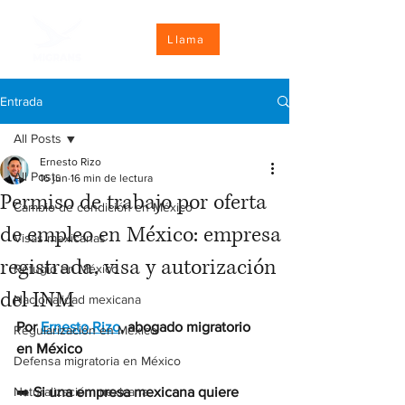
Llama
Entrada
All Posts
Ernesto Rizo
All Posts
16 jun
16 min de lectura
Permiso de trabajo por oferta
Cambio de condición en México
de empleo en México: empresa
Visas mexicanas
registrada, visa y autorización
Refugio en México
del INM
Nacionalidad mexicana
Por 
Ernesto Rizo
, abogado migratorio 
Regularización en México
en México
Defensa migratoria en México
Naturalización mexicana
➡️ 
Si una empresa mexicana quiere 