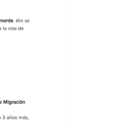
lmente
. Ahí se 
 la visa de 
de Migración 
o 3 años más, 