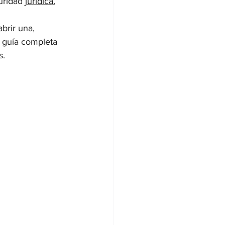
uridad 
jurídica.
brir una, 
a guía completa 
s.