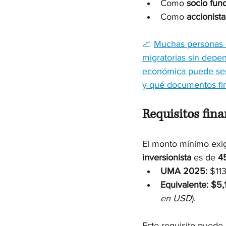
Como 
socio fun
Como 
accionista
📈 
Muchas personas q
migratorias sin depe
económica puede ser 
y qué documentos fin
Requisitos fina
El monto mínimo exig
inversionista
 es de 
4
UMA 2025:
 $113
Equivalente:
$5,
en USD
).
Este requisito puede 