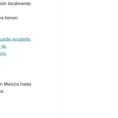
ión localmente.
ya tienen 
 puede ayudarte 
 te 
ro.
en México hasta 
na.