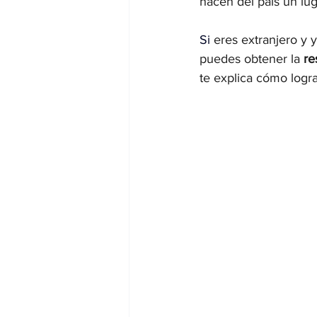
hacen del país un lug
Si
 eres extranjero y 
puedes obtener la 
re
te explica cómo logra