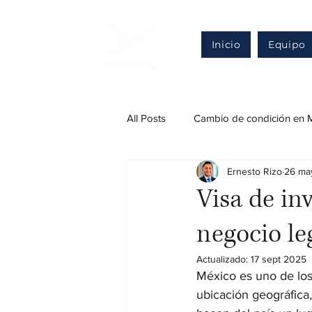
Inicio
Equipo
All Posts
Cambio de condición en 
Ernesto Rizo
26 ma
Regularización en México
Def
Visa de in
negocio l
Otros trámites migratorios legales
Actualizado:
17 sept 2025
México es uno de los
Inversión extranjera
ubicación geográfica,