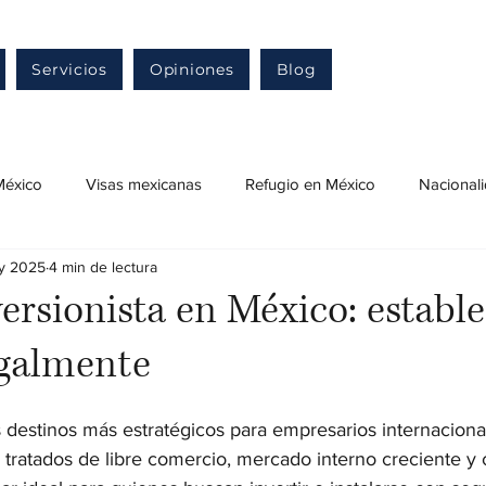
Servicios
Opiniones
Blog
México
Visas mexicanas
Refugio en México
Nacional
y 2025
4 min de lectura
ensa migratoria en México
Naturalización mexicana
Resid
versionista en México: estable
egalmente
Ingreso a México
Permiso de trabajo en México
Trám
 destinos más estratégicos para empresarios internaciona
 tratados de libre comercio, mercado interno creciente y 