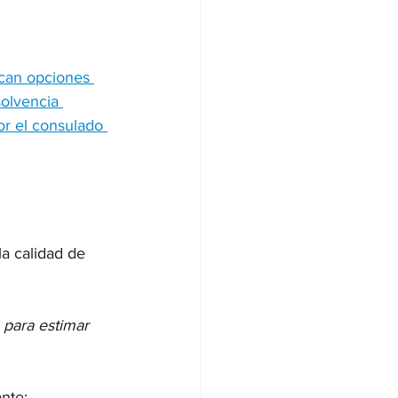
can opciones 
olvencia 
r el consulado 
la calidad de 
 para estimar 
nte: