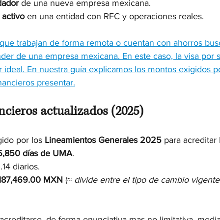
dador
 de una nueva empresa mexicana.
 activo
 en una entidad con RFC y operaciones reales.
ue trabajan de forma remota o cuentan con ahorros bus
nder de una empresa mexicana. En este caso, la visa por s
ideal. En nuestra guía explicamos los montos exigidos po
ancieros presentar.
ncieros actualizados (2025)
ido por los 
Lineamientos Generales 2025
 para acreditar 
5,850 días de UMA
.
.14 diarios.
187,469.00 MXN
 (≈ 
divide entre el tipo de cambio vigente
acreditarse, de forma enunciativa mas no limitativa, media