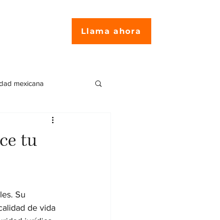
Llama ahora
idad mexicana
encia en México
ce tu
ites para residentes
les. Su 
calidad de vida 