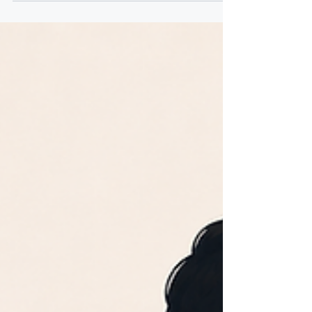
what documents are needed, and why buying
property does not automatically grant
residence.