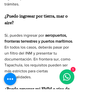
trámites.
¿Puedo ingresar por tierra, mar o 
aire?
Sí, puedes ingresar por 
aeropuertos, 
fronteras terrestres y puertos marítimos
. 
En todos los casos, deberás pasar por 
un filtro del INM y presentar tu 
documentación. En frontera sur, como 
Tapachula, los requisitos pueden ser 
1
más estrictos para ciertas 
nacionalidades.
¿Puedo renovar mi FMM o visa de 
turista en México?
No. La FMM 
no se puede renovar
, y si 