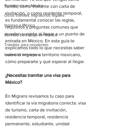
Residencia en México
turista, como visitante con carta de 
invitación, o como residente temporal, 
Otros trámites migratorios legales
es fundamental conocer las reglas, 
Ingreso a México
requisitos y preguntas comunes que 
pueden surgirte al llegar a un puerto de 
Permiso de trabajo en México
entrada en México. En esta guía te 
Trámites para residentes
explicamos todo lo que necesitas saber 
Inversión extranjera
sobre el ingreso a territorio mexicano, 
cómo prepararte y qué esperar al llegar.
¿Necesitas tramitar una visa para 
México?
En Migrans revisamos tu caso para 
identificar la vía migratoria correcta: visa 
de turismo, carta de invitación, 
residencia temporal, residencia 
permanente, estudiante, unidad 