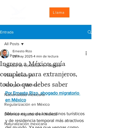
Llama
Entrada
All Posts
Ernesto Rizo
All Posts
28 may 2025
4 min de lectura
Ingreso a México: guía
Cambio de condición en México
completa para extranjeros,
Visas mexicanas
todo lo que debes saber
Refugio en México
Por Ernesto Rizo, abogado migratorio 
Nacionalidad mexicana
en México
Regularización en México
México es uno de los destinos turísticos 
Defensa migratoria en México
y de residencia temporal más atractivos 
Naturalización mexicana
del mundo. Ya sea que vengas como 