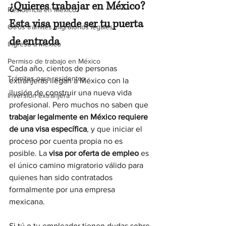
¿Quieres trabajar en México? 
Residencia en México
Esta visa puede ser tu puerta 
Otros trámites migratorios legales
de entrada
Ingreso a México
Permiso de trabajo en México
Cada año, cientos de personas 
Trámites para residentes
extranjeras llegan a México con la 
ilusión de construir una nueva vida 
Inversión extranjera
profesional. Pero muchos no saben que 
trabajar legalmente en México requiere 
de una visa específica
, y que iniciar el 
proceso por cuenta propia no es 
posible. La 
visa por oferta de empleo
 es 
el único camino migratorio válido para 
quienes han sido contratados 
formalmente por una empresa 
mexicana.
Si tú o tu empleador tienen dudas sobre 