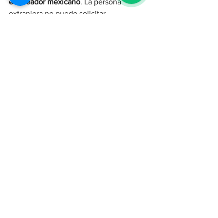
empleador mexicano
. La persona 
extranjera no puede solicitar 
directamente esta visa sin tener una 
oferta formal y sin que la empresa haya 
gestionado primero el trámite ante el 
INM.
2. ¿Puedo entrar como turista y 
luego cambiar a visa de trabajo?
No es recomendable. 
La visa de trabajo 
se tramita en un consulado mexicano 
en el extranjero
, no desde dentro del 
país. Entrar como turista con intención 
de trabajar puede causar problemas 
legales o rechazo del canje migratorio. 
Es mejor seguir el proceso correcto 
desde el inicio.
3. ¿Puedo buscar trabajo en México 