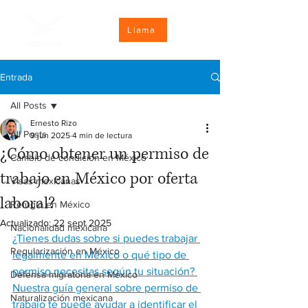
Llama
Entrada
All Posts
Ernesto Rizo
All Posts
9 jun 2025
4 min de lectura
¿Cómo obtener un permiso de
Cambio de condición en México
trabajo en México por oferta
Visas mexicanas
laboral?
Refugio en México
Actualizado:
22 sept 2025
Nacionalidad mexicana
¿Tienes dudas sobre si puedes trabajar 
Regularización en México
legalmente en México o qué tipo de 
permiso necesitas según tu situación? 
Defensa migratoria en México
Nuestra guía general sobre permiso de 
Naturalización mexicana
trabajo te puede ayudar a identificar el 