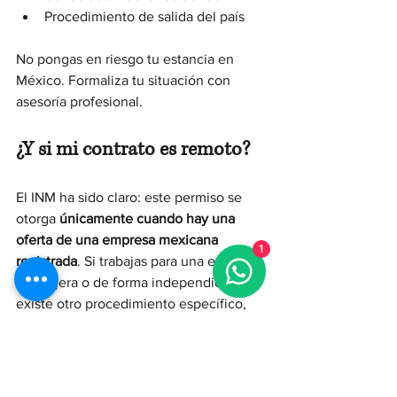
Procedimiento de salida del país
No pongas en riesgo tu estancia en 
México. Formaliza tu situación con 
asesoría profesional.
¿Y si mi contrato es remoto?
El INM ha sido claro: este permiso se 
otorga 
únicamente cuando hay una 
oferta de una empresa mexicana 
1
registrada
. Si trabajas para una empresa 
extranjera o de forma independiente, 
existe otro procedimiento específico, 
conocido como permiso de trabajo por 
actividad independiente
, del cual 
hablaremos en otro artículo de esta 
serie. Puedes leerlo aquí: 
Permiso de 