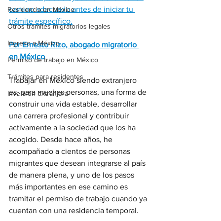
camino adecuado antes de iniciar tu 
Residencia en México
trámite específico.
Otros trámites migratorios legales
Ingreso a México
Por Ernesto Rizo, abogado migratorio 
en México
Permiso de trabajo en México
Trámites para residentes
Trabajar en México siendo extranjero 
es, para muchas personas, una forma de 
Inversión extranjera
construir una vida estable, desarrollar 
una carrera profesional y contribuir 
activamente a la sociedad que los ha 
acogido. Desde hace años, he 
acompañado a cientos de personas 
migrantes que desean integrarse al país 
de manera plena, y uno de los pasos 
más importantes en ese camino es 
tramitar el permiso de trabajo cuando ya 
cuentan con una residencia temporal.